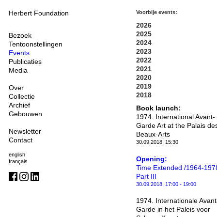
Herbert Foundation
Voorbije events:
2026
2025
Bezoek
2024
Tentoonstellingen
2023
Events
2022
Publicaties
2021
Media
2020
2019
Over
2018
Collectie
Archief
Book launch:
Gebouwen
1974. International Avant-
Garde Art at the Palais de
Newsletter
Beaux-Arts
Contact
30.09.2018, 15:30
english
Opening:
français
Time Extended /1964-197
Part III
30.09.2018, 17:00 - 19:00
1974. Internationale Avant
Garde in het Paleis voor