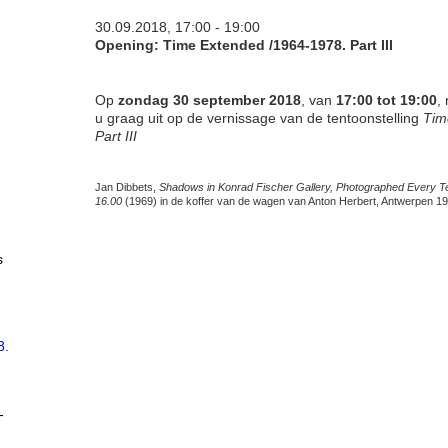
30.09.2018, 17:00 - 19:00
Opening:
Time Extended /1964-1978. Part III
Op
zondag 30 september 2018
, van
17:00 tot 19:00
,
u graag uit op de vernissage van de tentoonstelling
Tim
Part
III
Jan Dibbets,
Shadows in Konrad Fischer Gallery, Photographed Every T
16.00
(1969) in de koffer van de wagen van Anton Herbert, Antwerpen 1
s
8.
-